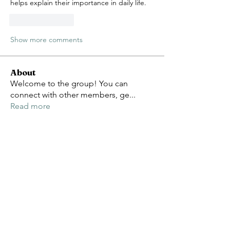
helps explain their importance in daily life.
Like
Reply
Show more comments
About
Welcome to the group! You can
connect with other members, ge
...
Read more
Members
Avellyne Sherman
Follow
Adam Larry
Follow
Wright Price
Follow
Sonu Pawar
Follow
aurora fisher
Follow